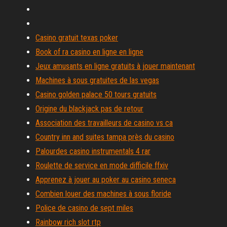
Casino gratuit texas poker
Book of ra casino en ligne en ligne
Jeux amusants en ligne gratuits à jouer maintenant
Machines à sous gratuites de las vegas
Casino golden palace 50 tours gratuits
Origine du blackjack pas de retour
Association des travailleurs de casino vs ca
Country inn and suites tampa près du casino
Palourdes casino instrumentals 4 rar
Roulette de service en mode difficile ffxiv
Apprenez à jouer au poker au casino seneca
Combien louer des machines à sous floride
Police de casino de sept miles
Rainbow rich slot rtp