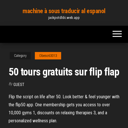
Skip
machine à sous traducir al espanol
to
jackpotdldc.web.app
the
content
Category
Obeso63013
50 tours gratuits sur flip flap
By
GUEST
Flip the script on life after 50. Look better & feel younger with
the flip50 app. One membership gets you access to over
10,000 gyms 1, discounts on relaxing therapies 3, and a
personalized wellness plan.