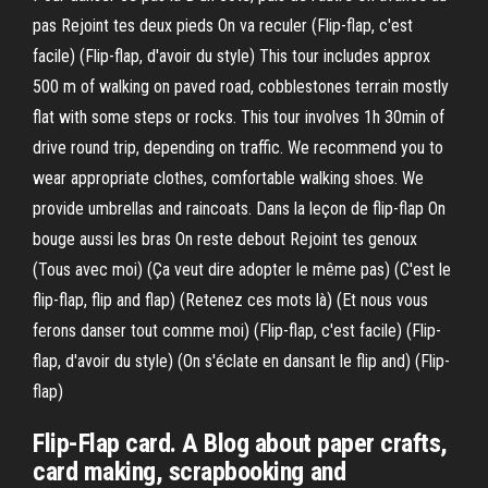
pas Rejoint tes deux pieds On va reculer (Flip-flap, c'est
facile) (Flip-flap, d'avoir du style) This tour includes approx
500 m of walking on paved road, cobblestones terrain mostly
flat with some steps or rocks. This tour involves 1h 30min of
drive round trip, depending on traffic. We recommend you to
wear appropriate clothes, comfortable walking shoes. We
provide umbrellas and raincoats. Dans la leçon de flip-flap On
bouge aussi les bras On reste debout Rejoint tes genoux
(Tous avec moi) (Ça veut dire adopter le même pas) (C'est le
flip-flap, flip and flap) (Retenez ces mots là) (Et nous vous
ferons danser tout comme moi) (Flip-flap, c'est facile) (Flip-
flap, d'avoir du style) (On s'éclate en dansant le flip and) (Flip-
flap)
Flip-Flap card. A Blog about paper crafts,
card making, scrapbooking and